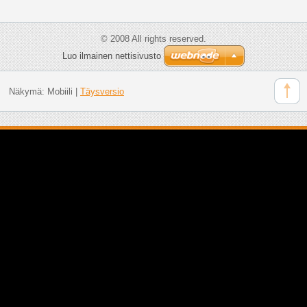
© 2008 All rights reserved.
Luo ilmainen nettisivusto
Näkymä:
Mobiili
|
Täysversio