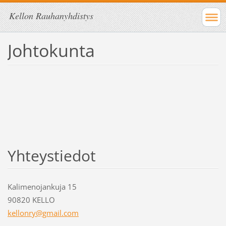
Kellon Rauhanyhdistys
Johtokunta
Yhteystiedot
Kalimenojankuja 15
90820 KELLO
kellonry
@gmail.c
om