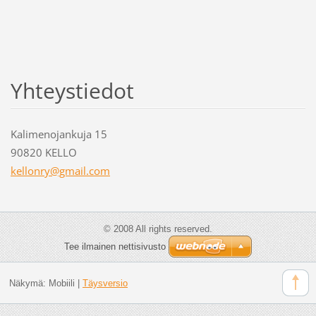
Yhteystiedot
Kalimenojankuja 15
90820 KELLO
kellonry
@gmail.c
om
© 2008 All rights reserved.
Tee ilmainen nettisivusto
Näkymä:
Mobiili
|
Täysversio